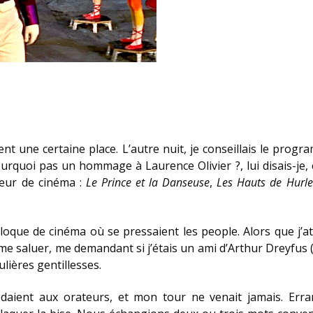
ent une certaine place. L’autre nuit, je conseillais le pro
rquoi pas un hommage à Laurence Olivier ?, lui disais-je, et 
teur de cinéma :
Le Prince et la Danseuse
,
Les Hauts de Hurle
lloque de cinéma où se pressaient les people. Alors que j
e saluer, me demandant si j’étais un ami d’Arthur Dreyfus (j
lières gentillesses.
cédaient aux orateurs, et mon tour ne venait jamais. Err