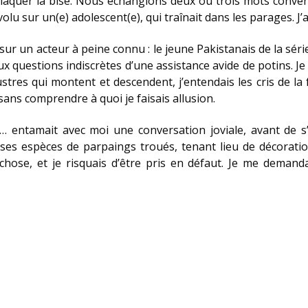
 claquer la bise. Nous échangions deux ou trois mots convenu
olu sur un(e) adolescent(e), qui traînait dans les parages. J’a
t sur un acteur à peine connu : le jeune Pakistanais de la sér
x questions indiscrètes d’une assistance avide de potins. Je 
 lustres qui montent et descendent, j’entendais les cris de l
sans comprendre à quoi je faisais allusion.
 entamait avec moi une conversation joviale, avant de s’
ses espèces de parpaings troués, tenant lieu de décoration 
hose, et je risquais d’être pris en défaut. Je me demandai