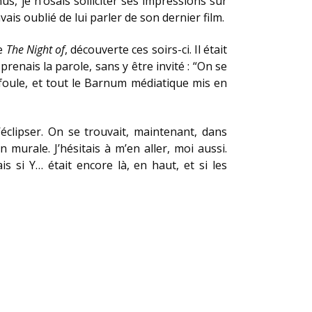
s, je n’osais solliciter ses impressions sur
vais oublié de lui parler de son dernier film.
ie
The Night of
, découverte ces soirs-ci. Il était
prenais la parole, sans y être invité : “On se
a foule, et tout le Barnum médiatique mis en
éclipser. On se trouvait, maintenant, dans
murale. J’hésitais à m’en aller, moi aussi.
s si Y… était encore là, en haut, et si les